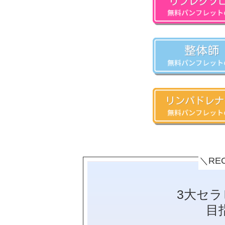
＼RE
3大セ
目