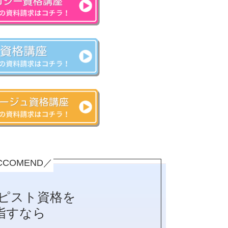
CCOMEND／
ラピスト資格を
指すなら