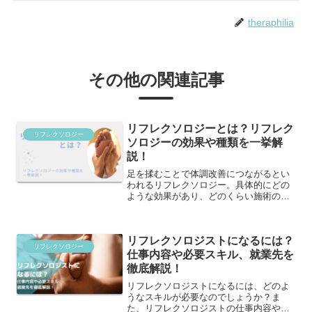
theraphilia
その他の関連記事
リフレクソロジーとは？リフレク
リフレクソロジー
ソロジーの効果や種類を一挙解
説！
足を揉むことで体調改善につながるとい
われるリフレクソロジー。具体的にどの
ような効果があり、どのくらい施術の種
類があるのでしょうか？世界各国で注目
される健康法であるリフレクソロジーに
ついて、歴史を踏まえながら一挙解説し
リフレクソロジストになるには？
ます！
リフレクソロジー
仕事内容や必要スキル、就業先を
徹底解説！
リフレクソロジストになるには、どのよ
うなスキルが必要なのでしょうか？ま
た、リフレクソロジストの仕事内容や就