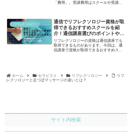
「費用」。受講費用はスクールや受講コ
ースによって実にさまざまです。講座選
びのポイントも踏まえながら、通学講
座・通信講座別の費用相場やスクール別
通信でリフレクソロジー資格が取
の受講費用について詳しく紹介します。
リフレクソロジー
得できるおすすめスクールを紹
介！通信講座選びのポイントや通
信で学ぶメリットも解説します！
リフレクソロジーの資格は通信講座でも
取得できるものがあります。今回は、通
信講座で資格が取得できるおすすめスク
ールを紹介！また、通信講座を選ぶ際の
ポイントや、通信で学ぶメリットについ
ても詳しく解説します。
ホーム
セラピスト
リフレクソロジー
リフ
レクソロジーと足つぼマッサージの違いとは？
サイト内検索