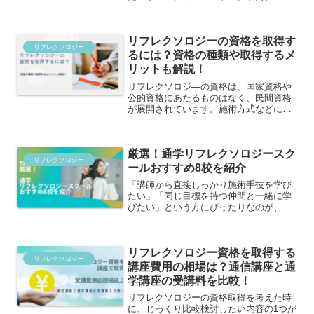
業先なども気になるところです。
THERAPHILIAでは、リフレクソロジス
トになるための方法や働き方を徹底解
リフレクソロジーの資格を取得す
説。リフレクソロジーを仕...
リフレクソロジー
るには？資格の種類や取得するメ
リットも解説！
リフレクソロジ―の資格は、国家資格や
公的資格にあたるものはなく、民間資格
が展開されています。施術方式などによ
りさまざまな資格に分かれており、どの
資格を取得すればよいか悩ましい部分
も…今回は、リフレクソロジー資格取得
厳選！通学リフレクソロジースク
方法から代表的な資格の種類、さらに資
リフレクソロジー
格を取得するメリットを詳しく解説しま
ールおすすめ8校を紹介
す。
「講師から直接しっかり施術手技を学び
たい」「同じ目標を持つ仲間と一緒に学
びたい」という方にぴったりなのが、通
学講座を展開するリフレクソロジースク
ールです。今回は、通学スクールがおす
すめされる理由や通学スクールを選ぶポ
リフレクソロジー資格を取得する
イントとともに、THERAPHILIAが厳選
リフレクソロジー
するおすすめ通学リフレクソロジースク
講座費用の相場は？通信講座と通
ール8校を紹介します！
学講座の受講料を比較！
リフレクソロジーの資格取得を考えた時
に、じっくり比較検討したい内容の1つが